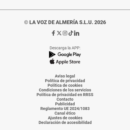
© LA VOZ DE ALMERÍA S.L.U. 2026
Ir
Ir
Ir
Ir
Ir
a
a
a
a
a
Facebook
X
Instagram
TikTok
Linkedin
Descarga la APP:
de
de
de
de
de
La
La
La
La
La
Voz
Voz
Voz
Voz
Voz
de
de
de
de
de
Almería
Almería
Almería
Almería
Almería
Aviso legal
Política de privacidad
Política de cookies
Condiciones de los servicios
Política de privacidad en RRSS
Contacto
Publicidad
Reglamento UE 2024/1083
Canal ético
Ajustes de cookies
Declaración de accesibilidad