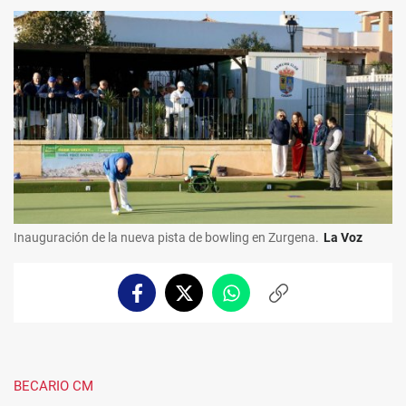
Inauguración de la nueva pista de bowling en Zurgena.
La Voz
Facebook
Twitter
Whatsapp
Copiar
enlace
BECARIO CM