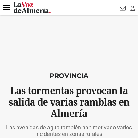
DESTACADO
VOTO FEMENINO
ORGULLO VERA
TRIBUNA
Menú
NEWSL
LO
PROVINCIA
Las tormentas provocan la
salida de varias ramblas en
Almería
Las avenidas de agua también han motivado varios
incidentes en zonas rurales