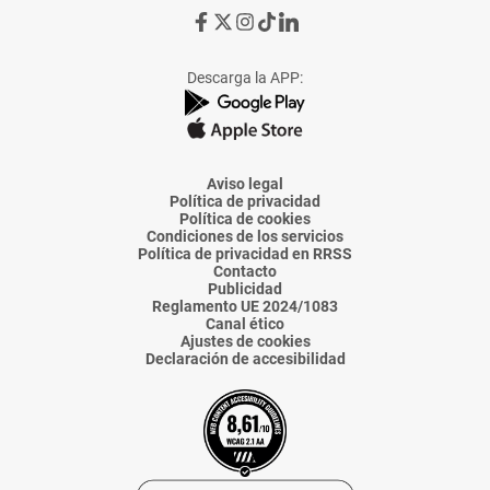
Ir
Ir
Ir
Ir
Ir
a
a
a
a
a
Facebook
X
Instagram
TikTok
Linkedin
Descarga la APP:
de
de
de
de
de
La
La
La
La
La
Voz
Voz
Voz
Voz
Voz
de
de
de
de
de
Almería
Almería
Almería
Almería
Almería
Aviso legal
Política de privacidad
Política de cookies
Condiciones de los servicios
Política de privacidad en RRSS
Contacto
Publicidad
Reglamento UE 2024/1083
Canal ético
Ajustes de cookies
Declaración de accesibilidad