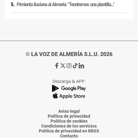
Pimienta ilusiona al Almería: "Tendremos una plantilla..."
© LA VOZ DE ALMERÍA S.L.U. 2026
Ir
Ir
Ir
Ir
Ir
a
a
a
a
a
Facebook
X
Instagram
TikTok
Linkedin
Descarga la APP:
de
de
de
de
de
La
La
La
La
La
Voz
Voz
Voz
Voz
Voz
de
de
de
de
de
Almería
Almería
Almería
Almería
Almería
Aviso legal
Política de privacidad
Política de cookies
Condiciones de los servicios
Política de privacidad en RRSS
Contacto