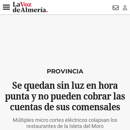
DESTACADO
VOTO FEMENINO
ORGULLO VERA
TRIBUNA
Menú
NEWSL
LO
PROVINCIA
Se quedan sin luz en hora
punta y no pueden cobrar las
cuentas de sus comensales
Múltiples micro cortes eléctricos colapsan los
restaurantes de la Isleta del Moro