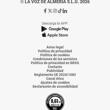
© LA VOZ DE ALMERÍA S.L.U. 2026
Ir
Ir
Ir
Ir
Ir
a
a
a
a
a
Facebook
X
Instagram
TikTok
Linkedin
Descarga la APP:
de
de
de
de
de
La
La
La
La
La
Voz
Voz
Voz
Voz
Voz
de
de
de
de
de
Almería
Almería
Almería
Almería
Almería
Aviso legal
Política de privacidad
Política de cookies
Condiciones de los servicios
Política de privacidad en RRSS
Contacto
Publicidad
Reglamento UE 2024/1083
Canal ético
Ajustes de cookies
Declaración de accesibilidad