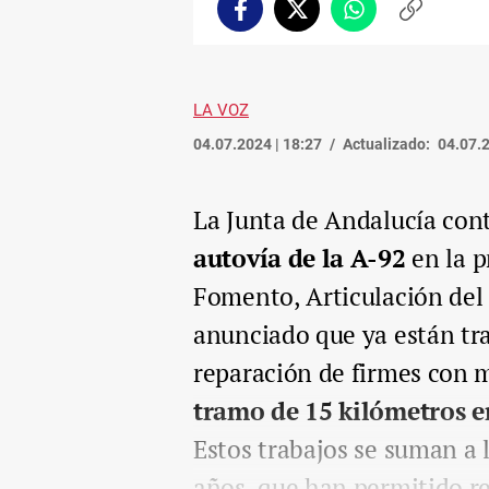
Facebook
Twitter
Whatsapp
Copiar
enlace
LA VOZ
04.07.2024 | 18:27
Actualizado:
04.07.2
La Junta de Andalucía con
autovía de la A-92
en la p
Fomento, Articulación del 
anunciado que ya están tr
reparación de firmes con m
tramo de 15 kilómetros e
Estos trabajos se suman a l
años, que han permitido re