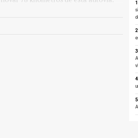
s
d
e
A
v
u
A