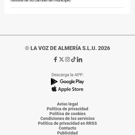
historia de su cambio de municipio
© LA VOZ DE ALMERÍA S.L.U. 2026
Ir
Ir
Ir
Ir
Ir
a
a
a
a
a
Facebook
X
Instagram
TikTok
Linkedin
Descarga la APP:
de
de
de
de
de
La
La
La
La
La
Voz
Voz
Voz
Voz
Voz
de
de
de
de
de
Almería
Almería
Almería
Almería
Almería
Aviso legal
Política de privacidad
Política de cookies
Condiciones de los servicios
Política de privacidad en RRSS
Contacto
Publicidad