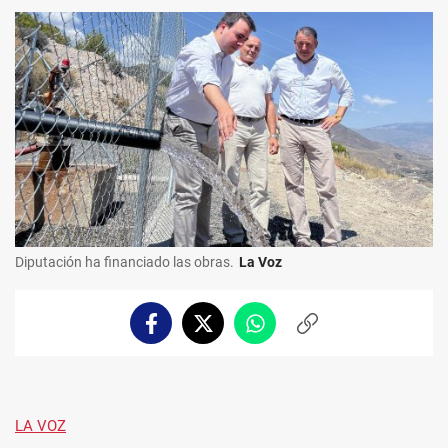
Diputación ha financiado las obras.
La Voz
Facebook
Twitter
Whatsapp
Copiar
enlace
LA VOZ