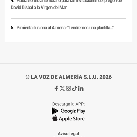
Habrá sorteo ante notario para las invitaciones del pregón de
David Bisbal a la Virgen del Mar
Pimienta ilusiona al Almería: "Tendremos una plantilla..."
© LA VOZ DE ALMERÍA S.L.U. 2026
Ir
Ir
Ir
Ir
Ir
a
a
a
a
a
Facebook
X
Instagram
TikTok
Linkedin
Descarga la APP:
de
de
de
de
de
La
La
La
La
La
Voz
Voz
Voz
Voz
Voz
de
de
de
de
de
Almería
Almería
Almería
Almería
Almería
Aviso legal