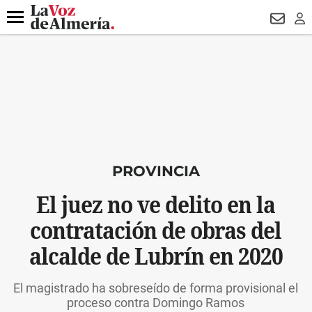
DESTACADO
VOTO FEMENINO
ORGULLO VERA
TRIBUNA
Menú
NEWSL
LO
PROVINCIA
El juez no ve delito en la
contratación de obras del
alcalde de Lubrín en 2020
El magistrado ha sobreseído de forma provisional el
proceso contra Domingo Ramos