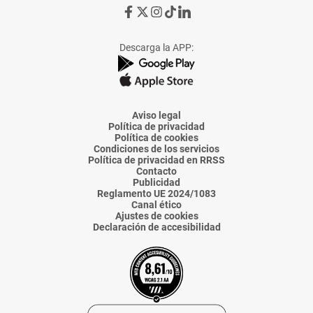
Ir
Ir
Ir
Ir
Ir
a
a
a
a
a
Facebook
X
Instagram
TikTok
Linkedin
Descarga la APP:
de
de
de
de
de
La
La
La
La
La
Voz
Voz
Voz
Voz
Voz
de
de
de
de
de
Almería
Almería
Almería
Almería
Almería
Aviso legal
Política de privacidad
Política de cookies
Condiciones de los servicios
Política de privacidad en RRSS
Contacto
Publicidad
Reglamento UE 2024/1083
Canal ético
Ajustes de cookies
Declaración de accesibilidad