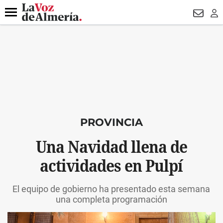
DESTACADO
HOSPITAL PONIENTE
ECLIPSE
DRON UDA
Menú
NEWSL
LO
PROVINCIA
Una Navidad llena de
actividades en Pulpí
El equipo de gobierno ha presentado esta semana
una completa programación