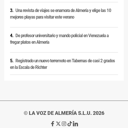
Una revista de viajes se enamora de Almería y elige las 10
mejores playas para visitar este verano
De profesor universitario y mando policial en Venezuela a
fregar platos en Almería
Registrado un nuevo terremoto en Tabernas de casi 2 grados
en la Escala de Richter
© LA VOZ DE ALMERÍA S.L.U. 2026
Ir
Ir
Ir
Ir
Ir