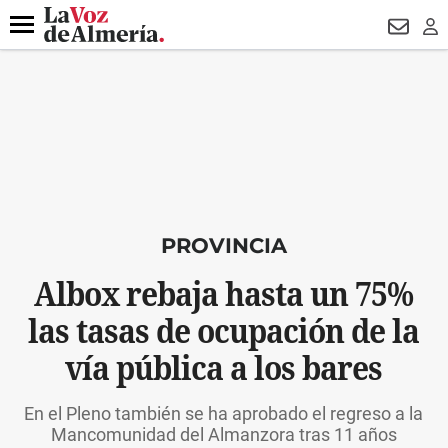
DESTACADO
VOTO FEMENINO
ORGULLO VERA
TRIBUNA
Menú
NEWSL
LO
PROVINCIA
Albox rebaja hasta un 75%
las tasas de ocupación de la
vía pública a los bares
En el Pleno también se ha aprobado el regreso a la
Mancomunidad del Almanzora tras 11 años