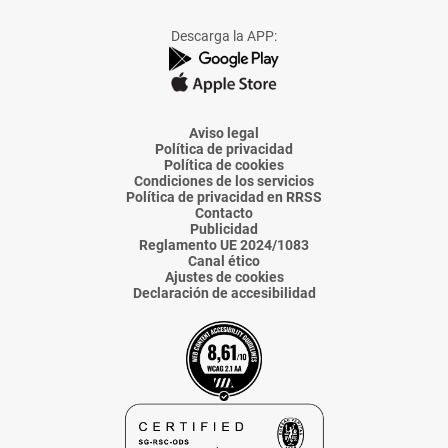
a
a
a
a
a
Facebook
X
Instagram
TikTok
Linkedin
Descarga la APP:
de
de
de
de
de
La
La
La
La
La
Voz
Voz
Voz
Voz
Voz
de
de
de
de
de
Almería
Almería
Almería
Almería
Almería
Aviso legal
Política de privacidad
Política de cookies
Condiciones de los servicios
Política de privacidad en RRSS
Contacto
Publicidad
Reglamento UE 2024/1083
Canal ético
Ajustes de cookies
Declaración de accesibilidad