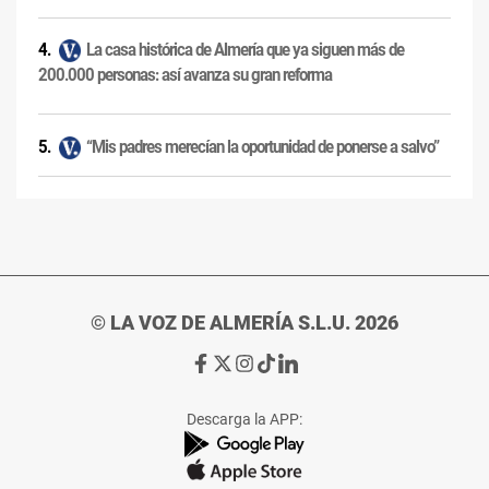
La casa histórica de Almería que ya siguen más de
200.000 personas: así avanza su gran reforma
“Mis padres merecían la oportunidad de ponerse a salvo”
© LA VOZ DE ALMERÍA S.L.U. 2026
Ir
Ir
Ir
Ir
Ir
a
a
a
a
a
Facebook
X
Instagram
TikTok
Linkedin
Descarga la APP:
de
de
de
de
de
La
La
La
La
La
Voz
Voz
Voz
Voz
Voz