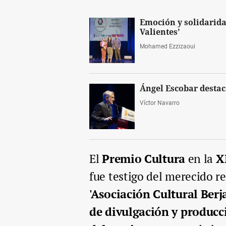
Emoción y solidarida
Valientes’
Mohamed Ezzizaoui
Ángel Escobar destac
Víctor Navarro
El
Premio Cultura
en la
X
fue testigo del merecido r
'Asociación Cultural Berja
de divulgación y producc