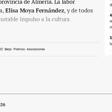
provincia de Almería. La labor
d
ta,
Elisa Moya Fernández
, y de todos
notable impulso a la cultura
r
m
h
OZ
Berja
Premios
Asociaciones
026