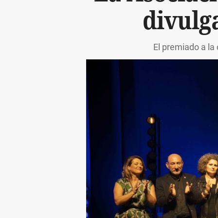
divulg
El premiado a la 