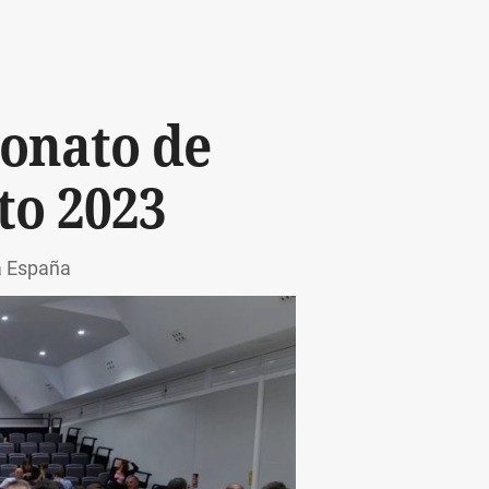
eonato de
to 2023
a España