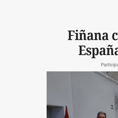
Fiñana c
España
Partici