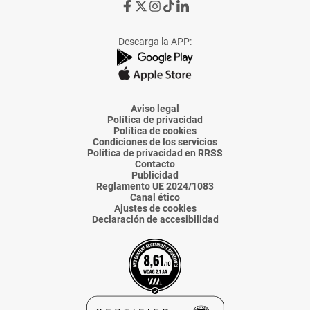
Ir
Ir
Ir
Ir
Ir
a
a
a
a
a
Facebook
X
Instagram
TikTok
Linkedin
Descarga la APP:
de
de
de
de
de
La
La
La
La
La
Voz
Voz
Voz
Voz
Voz
de
de
de
de
de
Almería
Almería
Almería
Almería
Almería
Aviso legal
Política de privacidad
Política de cookies
Condiciones de los servicios
Política de privacidad en RRSS
Contacto
Publicidad
Reglamento UE 2024/1083
Canal ético
Ajustes de cookies
Declaración de accesibilidad