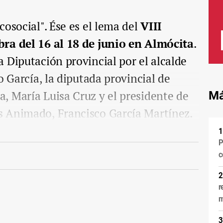
cosocial". Ése es el lema del
VIII
ra del 16 al 18 de junio en Almócita
.
 Diputación provincial por el alcalde
o García, la diputada provincial de
, María Luisa Cruz y el presidente de
Má
 Animado, Francisco García Martínez.
P
c
r
m