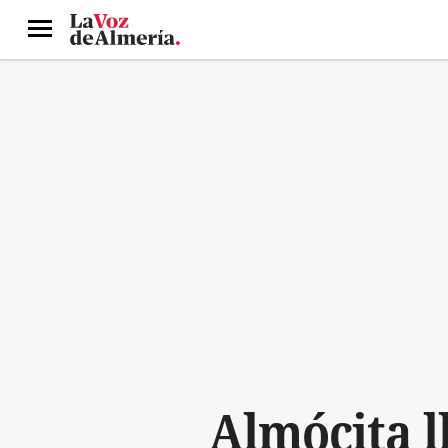
Menú
Almócita l