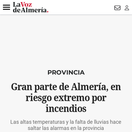
DESTACADO
HOSPITAL PONIENTE
ECLIPSE
DRON UDA
Menú
NEWSL
LO
PROVINCIA
Gran parte de Almería, en
riesgo extremo por
incendios
Las altas temperaturas y la falta de lluvias hace
saltar las alarmas en la provincia