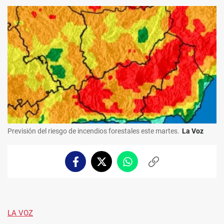
Previsión del riesgo de incendios forestales este martes.
La Voz
Facebook
Twitter
Whatsapp
Copiar
enlace
LA VOZ