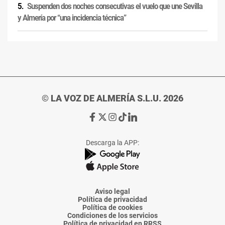
Suspenden dos noches consecutivas el vuelo que une Sevilla
y Almería por “una incidencia técnica”
© LA VOZ DE ALMERÍA S.L.U. 2026
Ir
Ir
Ir
Ir
Ir
a
a
a
a
a
Facebook
X
Instagram
TikTok
Linkedin
Descarga la APP:
de
de
de
de
de
La
La
La
La
La
Voz
Voz
Voz
Voz
Voz
de
de
de
de
de
Almería
Almería
Almería
Almería
Almería
Aviso legal
Política de privacidad
Política de cookies
Condiciones de los servicios
Política de privacidad en RRSS