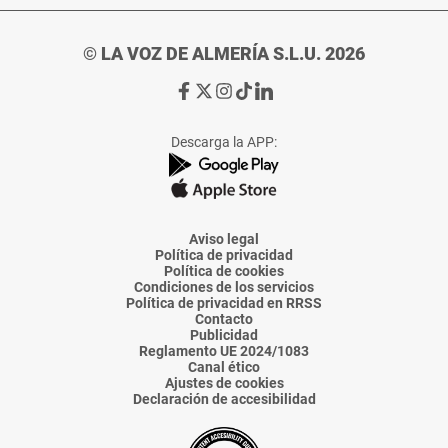
© LA VOZ DE ALMERÍA S.L.U. 2026
Ir
Ir
Ir
Ir
Ir
a
a
a
a
a
Facebook
X
Instagram
TikTok
Linkedin
Descarga la APP:
de
de
de
de
de
La
La
La
La
La
Voz
Voz
Voz
Voz
Voz
de
de
de
de
de
Almería
Almería
Almería
Almería
Almería
Aviso legal
Política de privacidad
Política de cookies
Condiciones de los servicios
Política de privacidad en RRSS
Contacto
Publicidad
Reglamento UE 2024/1083
Canal ético
Ajustes de cookies
Declaración de accesibilidad