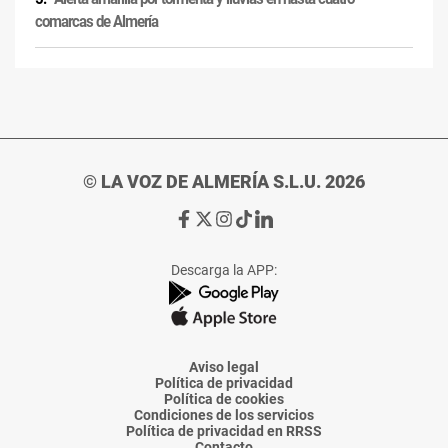
comarcas de Almería
© LA VOZ DE ALMERÍA S.L.U. 2026
Ir
Ir
Ir
Ir
Ir
a
a
a
a
a
Facebook
X
Instagram
TikTok
Linkedin
Descarga la APP:
de
de
de
de
de
La
La
La
La
La
Voz
Voz
Voz
Voz
Voz
de
de
de
de
de
Almería
Almería
Almería
Almería
Almería
Aviso legal
Política de privacidad
Política de cookies
Condiciones de los servicios
Política de privacidad en RRSS
Contacto