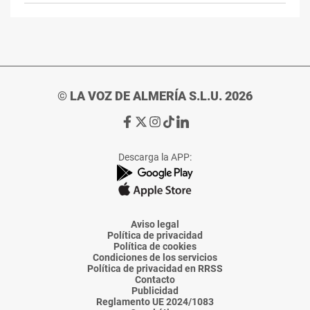
© LA VOZ DE ALMERÍA S.L.U. 2026
Ir
Ir
Ir
Ir
Ir
a
a
a
a
a
Facebook
X
Instagram
TikTok
Linkedin
Descarga la APP:
de
de
de
de
de
La
La
La
La
La
Voz
Voz
Voz
Voz
Voz
de
de
de
de
de
Almería
Almería
Almería
Almería
Almería
Aviso legal
Política de privacidad
Política de cookies
Condiciones de los servicios
Política de privacidad en RRSS
Contacto
Publicidad
Reglamento UE 2024/1083