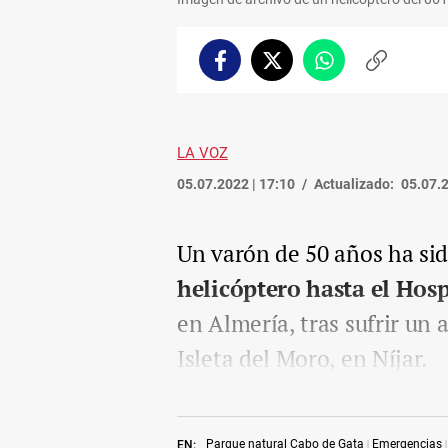
Facebook
Twitter
Whatsapp
Copiar
enlace
LA VOZ
05.07.2022 | 17:10
Actualizado:
05.07.2
Un varón de 50 años ha si
helicóptero hasta el Hosp
en Almería, tras sufrir un 
Isleta del Moro, en Níjar.
Parque natural Cabo de Gata
Emergencias
EN: