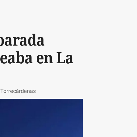
parada
ceaba en La
e Torrecárdenas