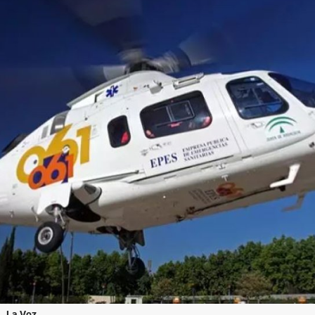
.
La Voz