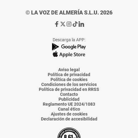
© LA VOZ DE ALMERÍA S.L.U. 2026
Ir
Ir
Ir
Ir
Ir
a
a
a
a
a
Facebook
X
Instagram
TikTok
Linkedin
Descarga la APP:
de
de
de
de
de
La
La
La
La
La
Voz
Voz
Voz
Voz
Voz
de
de
de
de
de
Almería
Almería
Almería
Almería
Almería
Aviso legal
Política de privacidad
Política de cookies
Condiciones de los servicios
Política de privacidad en RRSS
Contacto
Publicidad
Reglamento UE 2024/1083
Canal ético
Ajustes de cookies
Declaración de accesibilidad