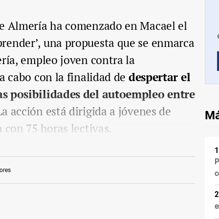
de Almería ha comenzado en Macael el
render’, una propuesta que se enmarca
ería, empleo joven contra la
 a cabo con la finalidad de
despertar el
as posibilidades del autoempleo entre
a acción está dirigida a jóvenes de
Má
 con 75 horas lectivas.
P
ores
c
e