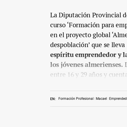
La Diputación Provincial 
curso ‘Formación para emp
en el proyecto global ‘Alm
despoblación’ que se lleva
espíritu emprendedor y l
los jóvenes almerienses.
L
entre 16 y 29 años y cuenta
Formación Profesional
Macael
Emprended
EN: