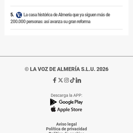
La casa histórica de Almería que ya siguen más de
200.000 personas: así avanza su gran reforma
© LA VOZ DE ALMERÍA S.L.U. 2026
Ir
Ir
Ir
Ir
Ir
a
a
a
a
a
Facebook
X
Instagram
TikTok
Linkedin
Descarga la APP:
de
de
de
de
de
La
La
La
La
La
Voz
Voz
Voz
Voz
Voz
de
de
de
de
de
Almería
Almería
Almería
Almería
Almería
Aviso legal
Política de privacidad