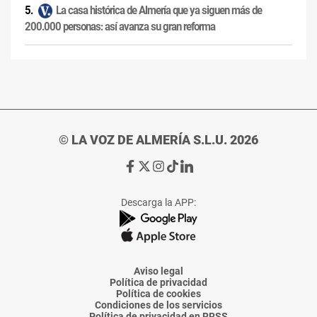
La casa histórica de Almería que ya siguen más de
200.000 personas: así avanza su gran reforma
© LA VOZ DE ALMERÍA S.L.U. 2026
Ir
Ir
Ir
Ir
Ir
a
a
a
a
a
Facebook
X
Instagram
TikTok
Linkedin
Descarga la APP:
de
de
de
de
de
La
La
La
La
La
Voz
Voz
Voz
Voz
Voz
de
de
de
de
de
Almería
Almería
Almería
Almería
Almería
Aviso legal
Política de privacidad
Política de cookies
Condiciones de los servicios
Política de privacidad en RRSS