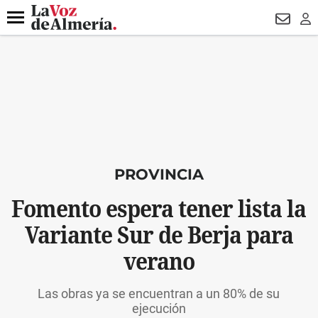
DESTACADO
HOSPITAL PONIENTE
ECLIPSE
DRON UDA
Menú
NEWSL
LO
PROVINCIA
Fomento espera tener lista la
Variante Sur de Berja para
verano
Las obras ya se encuentran a un 80% de su
ejecución