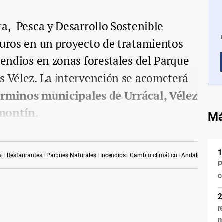
ra, Pesca y Desarrollo Sostenible
euros en un proyecto de tratamientos
ncendios en zonas forestales del Parque
s Vélez. La intervención se acometerá
érminos municipales de Urrácal, Vélez
omontín
.
Má
al
Restaurantes
Parques Naturales
Incendios
Cambio climático
Andalucía
P
c
r
m