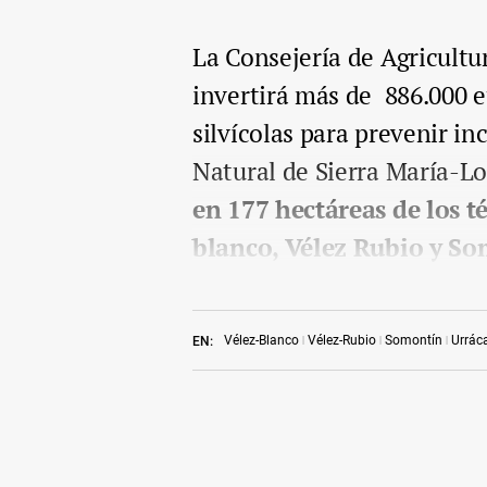
La Consejería de Agricultu
invertirá más de 886.000 
silvícolas para prevenir i
Natural de Sierra María-Lo
en 177 hectáreas de los t
blanco, Vélez Rubio y S
Vélez-Blanco
Vélez-Rubio
Somontín
Urrác
EN: