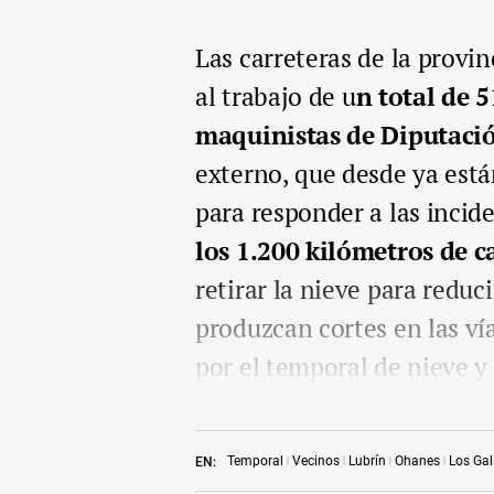
Las carreteras de la provi
al trabajo de u
n total de 5
maquinistas de Diputaci
externo, que desde ya está
para responder a las incid
los 1.200 kilómetros de c
retirar la nieve para reduc
produzcan cortes en las ví
por el temporal de nieve y 
Temporal
Vecinos
Lubrín
Ohanes
Los Gal
EN: