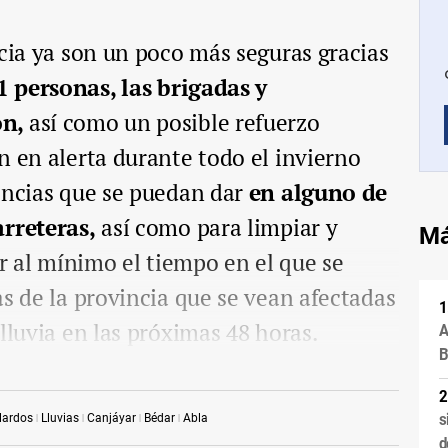
ncia ya son un poco más seguras gracias
1 personas, las brigadas y
ón,
así como un posible refuerzo
n en alerta durante todo el invierno
encias que se puedan dar
en alguno de
arreteras,
así como para limpiar y
Má
ir al mínimo el tiempo en el que se
as de la provincia que se vean afectadas
lluvia en las próximas 48 horas.
A
B
s
lardos
Lluvias
Canjáyar
Bédar
Abla
d