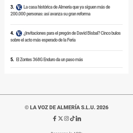
La casa histórica de Almería que ya siguen más de
200.000 personas: así avanza su gran reforma
¿Invitaciones para el pregón de David Bisbal? Cinco bulos
sobre el acto más esperado de la Feria
El Zontes 368G Enduro da un paso más
© LA VOZ DE ALMERÍA S.L.U. 2026
Ir
Ir
Ir
Ir
Ir
a
a
a
a
a
Facebook
X
Instagram
TikTok
Linkedin