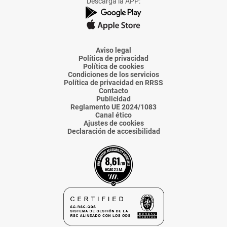
Descarga la APP:
de
de
de
de
de
La
La
La
La
La
Voz
Voz
Voz
Voz
Voz
de
de
de
de
de
Almería
Almería
Almería
Almería
Almería
Aviso legal
Política de privacidad
Política de cookies
Condiciones de los servicios
Política de privacidad en RRSS
Contacto
Publicidad
Reglamento UE 2024/1083
Canal ético
Ajustes de cookies
Declaración de accesibilidad