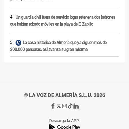
Un guardia civil fuera de servicio logra retener a dos ladrones
que habían robado móviles en la playa de El Zapillo
La casa histórica de Almería que ya siguen más de
200.000 personas: así avanza su gran reforma
© LA VOZ DE ALMERÍA S.L.U. 2026
Ir
Ir
Ir
Ir
Ir
a
a
a
a
a
Facebook
X
Instagram
TikTok
Linkedin
Descarga la APP:
de
de
de
de
de