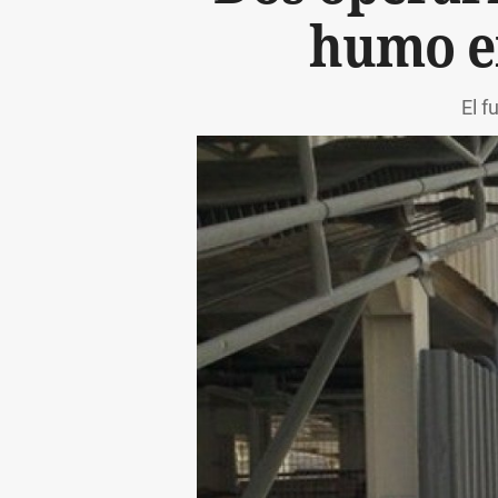
humo en
El f