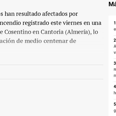
Má
s han resultado afectados por
ncendio registrado este viernes en una
e
de Cosentino en Cantoria (Almería), lo
ación de medio centenar de
A
v
r
m
h
g