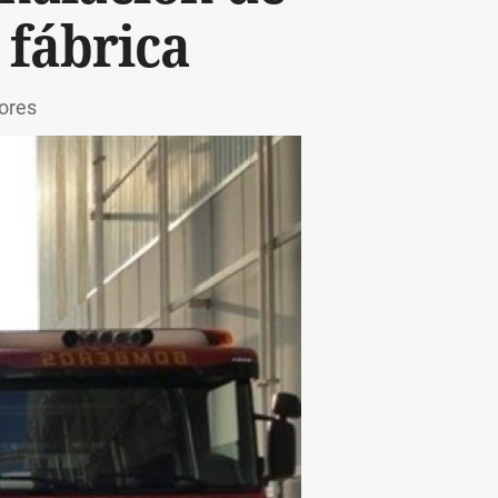
 fábrica
dores