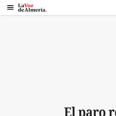
Menú
El paro r