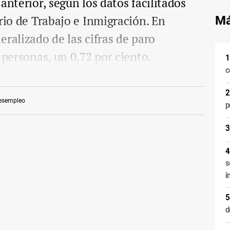
anterior, según los datos facilitados
erio de Trabajo e Inmigración. En
Má
eralizado de las cifras de paro
 personas, un 0,72 por ciento.
c
esempleo
p
s
i
d