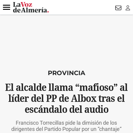
DESTACADO
HOSPITAL PONIENTE
ECLIPSE
DRON UDA
Menú
NEWSL
LO
PROVINCIA
El alcalde llama “mafioso” al
líder del PP de Albox tras el
escándalo del audio
Francisco Torrecillas pide la dimisión de los
dirigentes del Partido Popular por un “chantaje“