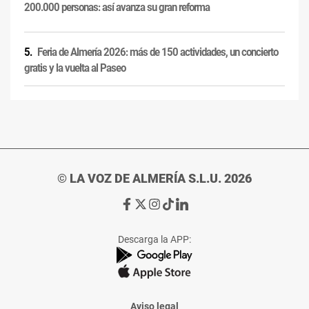
200.000 personas: así avanza su gran reforma
Feria de Almería 2026: más de 150 actividades, un concierto
gratis y la vuelta al Paseo
© LA VOZ DE ALMERÍA S.L.U. 2026
Ir
Ir
Ir
Ir
Ir
a
a
a
a
a
Facebook
X
Instagram
TikTok
Linkedin
Descarga la APP:
de
de
de
de
de
La
La
La
La
La
Voz
Voz
Voz
Voz
Voz
de
de
de
de
de
Almería
Almería
Almería
Almería
Almería
Aviso legal