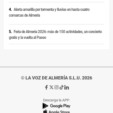
Alerta amarilla por tormenta y lluvias en hasta cuatro
comarcas de Almería
Feria de Almería 2026: más de 150 actividades, un concierto
gratis y la vuelta al Paseo
© LA VOZ DE ALMERÍA S.L.U. 2026
Ir
Ir
Ir
Ir
Ir
a
a
a
a
a
Facebook
X
Instagram
TikTok
Linkedin
Descarga la APP:
de
de
de
de
de
La
La
La
La
La
Voz
Voz
Voz
Voz
Voz