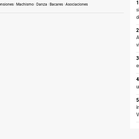
ensiones
Machismo
Danza
Bacares
Asociaciones
s
d
A
v
e
u
i
V