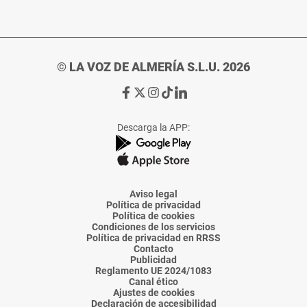
© LA VOZ DE ALMERÍA S.L.U. 2026
Ir
Ir
Ir
Ir
Ir
a
a
a
a
a
Facebook
X
Instagram
TikTok
Linkedin
Descarga la APP:
de
de
de
de
de
La
La
La
La
La
Voz
Voz
Voz
Voz
Voz
de
de
de
de
de
Almería
Almería
Almería
Almería
Almería
Aviso legal
Política de privacidad
Política de cookies
Condiciones de los servicios
Política de privacidad en RRSS
Contacto
Publicidad
Reglamento UE 2024/1083
Canal ético
Ajustes de cookies
Declaración de accesibilidad