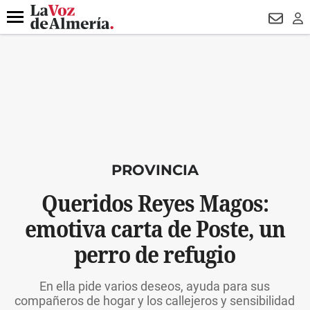
DESTACADO
FALLECIDO GENOVESES
ECLIPSE
MANUEL 
Menú
NEWSL
LO
PROVINCIA
Queridos Reyes Magos:
emotiva carta de Poste, un
perro de refugio
En ella pide varios deseos, ayuda para sus
compañeros de hogar y los callejeros y sensibilidad