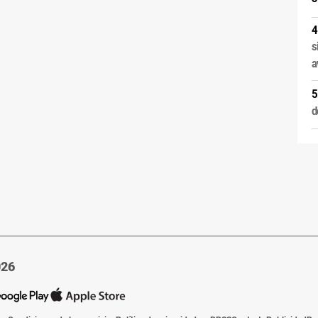
s
a
d
026