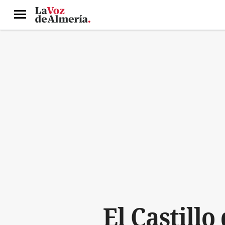
Menú
El Castill