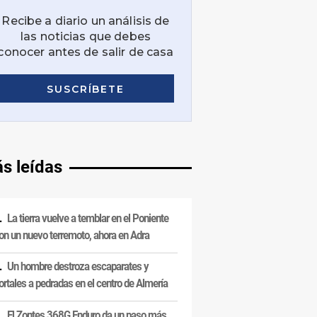
s leídas
La tierra vuelve a temblar en el Poniente
on un nuevo terremoto, ahora en Adra
Un hombre destroza escaparates y
ortales a pedradas en el centro de Almería
El Zontes 368G Enduro da un paso más