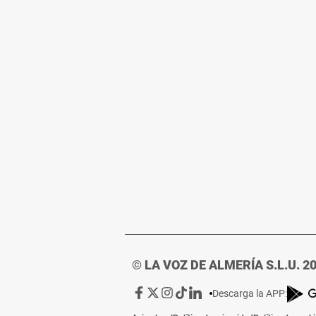
© LA VOZ DE ALMERÍA S.L.U. 2
Ir
Ir
Ir
Ir
Ir
Descarga la APP:
a
a
a
a
a