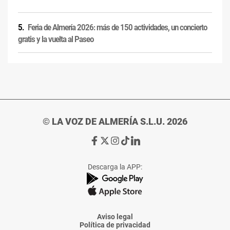
Feria de Almería 2026: más de 150 actividades, un concierto
gratis y la vuelta al Paseo
© LA VOZ DE ALMERÍA S.L.U. 2026
Ir
Ir
Ir
Ir
Ir
a
a
a
a
a
Facebook
X
Instagram
TikTok
Linkedin
Descarga la APP:
de
de
de
de
de
La
La
La
La
La
Voz
Voz
Voz
Voz
Voz
de
de
de
de
de
Almería
Almería
Almería
Almería
Almería
Aviso legal
Política de privacidad