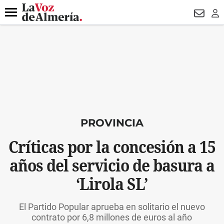
DESTACADO
HOSPITAL PONIENTE
ECLIPSE
DRON UDA
Menú
NEWSL
LO
PROVINCIA
Críticas por la concesión a 15
años del servicio de basura a
‘Lirola SL’
El Partido Popular aprueba en solitario el nuevo
contrato por 6,8 millones de euros al año