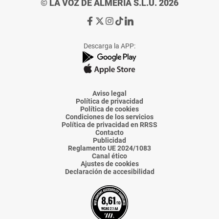
© LA VOZ DE ALMERÍA S.L.U. 2026
Ir
Ir
Ir
Ir
Ir
a
a
a
a
a
Facebook
X
Instagram
TikTok
Linkedin
Descarga la APP:
de
de
de
de
de
La
La
La
La
La
Voz
Voz
Voz
Voz
Voz
de
de
de
de
de
Almería
Almería
Almería
Almería
Almería
Aviso legal
Política de privacidad
Política de cookies
Condiciones de los servicios
Política de privacidad en RRSS
Contacto
Publicidad
Reglamento UE 2024/1083
Canal ético
Ajustes de cookies
Declaración de accesibilidad