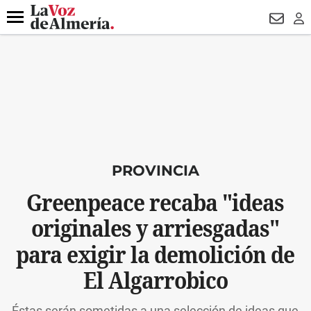
DESTACADO
VOTO FEMENINO
ORGULLO VERA
TRIBUNA
Menú
NEWSL
LO
PROVINCIA
Greenpeace recaba "ideas
originales y arriesgadas"
para exigir la demolición de
El Algarrobico
Éstas serán sometidas a una selección de ideas que