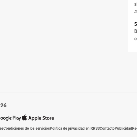
s
a
B
e
026
ies
Condiciones de los servicios
Política de privacidad en RRSS
Contacto
Publicidad
Re