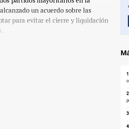
 dos partidos mayoritarios en la
 alcanzado un acuerdo sobre las
ar para evitar el cierre y liquidación
a.
Má
c
p