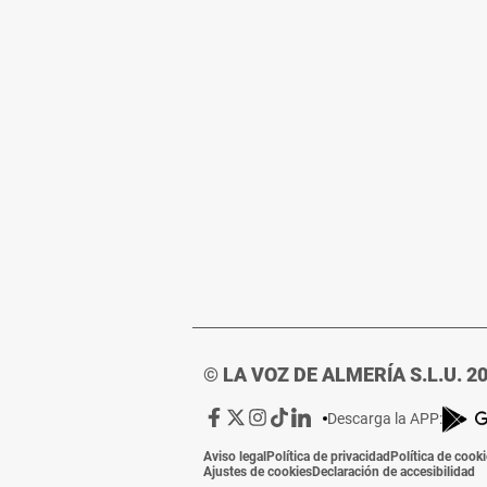
© LA VOZ DE ALMERÍA S.L.U. 2
Ir
Ir
Ir
Ir
Ir
Descarga la APP:
a
a
a
a
a
Aviso legal
Política de privacidad
Política de cook
Facebook
X
Instagram
TikTok
Linkedin
Ajustes de cookies
Declaración de accesibilidad
de
de
de
de
de