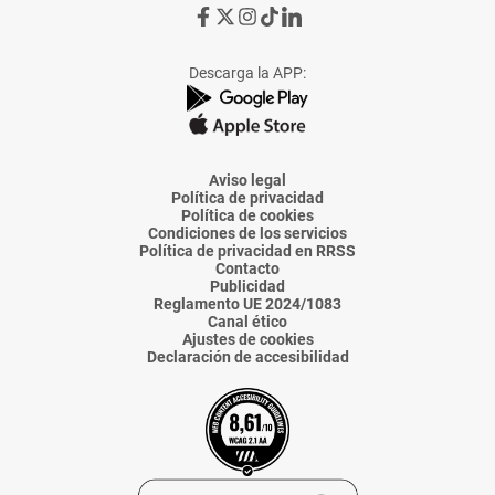
Ir
Ir
Ir
Ir
Ir
a
a
a
a
a
Facebook
X
Instagram
TikTok
Linkedin
Descarga la APP:
de
de
de
de
de
La
La
La
La
La
Voz
Voz
Voz
Voz
Voz
de
de
de
de
de
Almería
Almería
Almería
Almería
Almería
Aviso legal
Política de privacidad
Política de cookies
Condiciones de los servicios
Política de privacidad en RRSS
Contacto
Publicidad
Reglamento UE 2024/1083
Canal ético
Ajustes de cookies
Declaración de accesibilidad