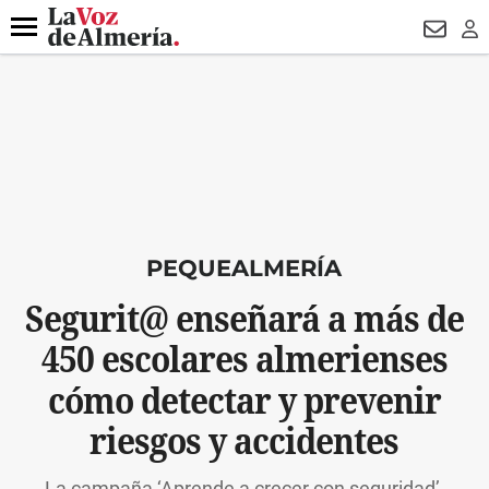
DESTACADO
VOTO FEMENINO
ORGULLO VERA
TRIBUNA
Menú
NEWSL
LO
PEQUEALMERÍA
Segurit@ enseñará a más de
450 escolares almerienses
cómo detectar y prevenir
riesgos y accidentes
La campaña ‘Aprende a crecer con seguridad’,