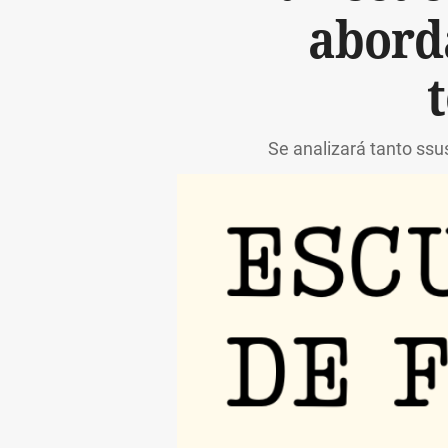
aborda
Se analizará tanto ssu