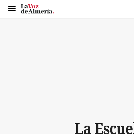
Menú
La Escue