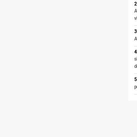
A
v
A
s
d
p