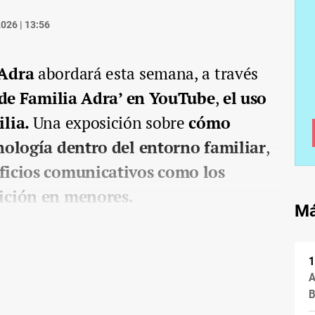
026 | 13:56
 Adra
abordará esta semana, a través
a de Familia Adra’ en YouTube
,
el uso
ilia.
Una exposición sobre
cómo
cnología dentro del entorno familiar
,
ficios comunicativos como los
sición en menores.
Má
A
B