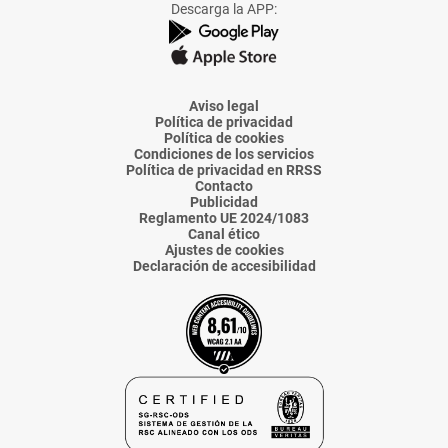
Descarga la APP:
de
de
de
de
de
La
La
La
La
La
Voz
Voz
Voz
Voz
Voz
de
de
de
de
de
Almería
Almería
Almería
Almería
Almería
Aviso legal
Política de privacidad
Política de cookies
Condiciones de los servicios
Política de privacidad en RRSS
Contacto
Publicidad
Reglamento UE 2024/1083
Canal ético
Ajustes de cookies
Declaración de accesibilidad