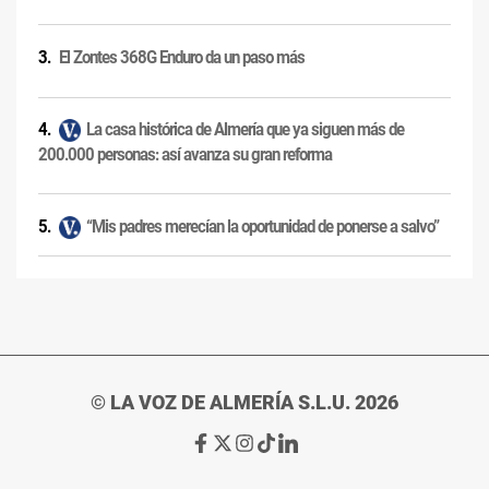
El Zontes 368G Enduro da un paso más
La casa histórica de Almería que ya siguen más de
200.000 personas: así avanza su gran reforma
“Mis padres merecían la oportunidad de ponerse a salvo”
© LA VOZ DE ALMERÍA S.L.U. 2026
Ir
Ir
Ir
Ir
Ir
a
a
a
a
a
Facebook
X
Instagram
TikTok
Linkedin