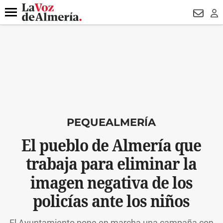
DESTACADO
VOTO FEMENINO
ORGULLO VERA
TRIBUNA
Menú
NEWSL
LO
PEQUEALMERÍA
El pueblo de Almería que
trabaja para eliminar la
imagen negativa de los
policías ante los niños
El Ayuntamiento pone en marcha una campaña con