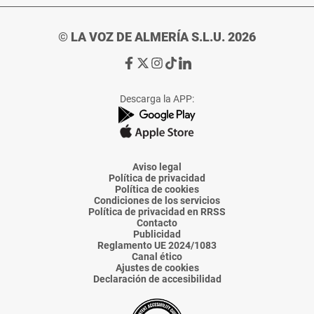
© LA VOZ DE ALMERÍA S.L.U. 2026
Ir
Ir
Ir
Ir
Ir
a
a
a
a
a
Facebook
X
Instagram
TikTok
Linkedin
Descarga la APP:
de
de
de
de
de
La
La
La
La
La
Voz
Voz
Voz
Voz
Voz
de
de
de
de
de
Almería
Almería
Almería
Almería
Almería
Aviso legal
Política de privacidad
Política de cookies
Condiciones de los servicios
Política de privacidad en RRSS
Contacto
Publicidad
Reglamento UE 2024/1083
Canal ético
Ajustes de cookies
Declaración de accesibilidad