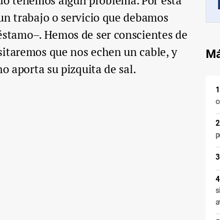
o tenemos algún problema. Por esta
un trabajo o servicio que debamos
réstamo–. Hemos de ser conscientes de
sitaremos que nos echen un cable, y
Má
no aporta su pizquita de sal.
c
p
s
a