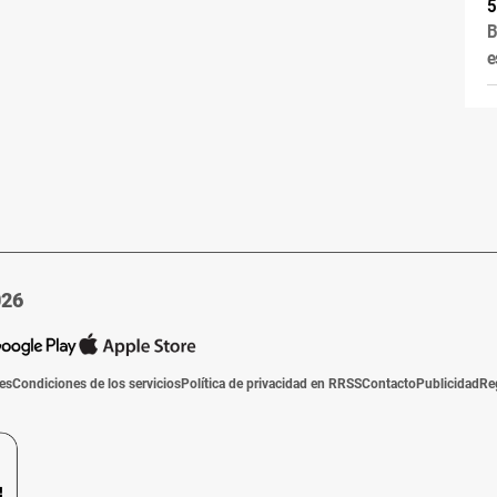
B
e
026
ies
Condiciones de los servicios
Política de privacidad en RRSS
Contacto
Publicidad
Re