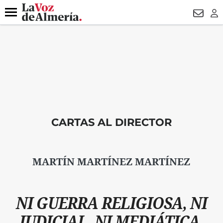
DESTACADO
VOTO FEMENINO
ORGULLO VERA
TRIBUNA
Menú
NEWSL
LO
CARTAS AL DIRECTOR
MARTÍN MARTÍNEZ MARTÍNEZ
NI GUERRA RELIGIOSA, NI
JUDICIAL, NI MEDIÁTICA.