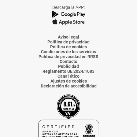
Facebook
X
Instagram
TikTok
Linkedin
Descarga la APP:
de
de
de
de
de
La
La
La
La
La
Voz
Voz
Voz
Voz
Voz
de
de
de
de
de
Almería
Almería
Almería
Almería
Almería
Aviso legal
Política de privacidad
Política de cookies
Condiciones de los servicios
Política de privacidad en RRSS
Contacto
Publicidad
Reglamento UE 2024/1083
Canal ético
Ajustes de cookies
Declaración de accesibilidad