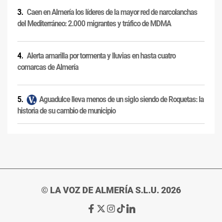
Caen en Almería los líderes de la mayor red de narcolanchas
del Mediterráneo: 2.000 migrantes y tráfico de MDMA
Alerta amarilla por tormenta y lluvias en hasta cuatro
comarcas de Almería
Aguadulce lleva menos de un siglo siendo de Roquetas: la
historia de su cambio de municipio
© LA VOZ DE ALMERÍA S.L.U. 2026
Ir
Ir
Ir
Ir
Ir
a
a
a
a
a