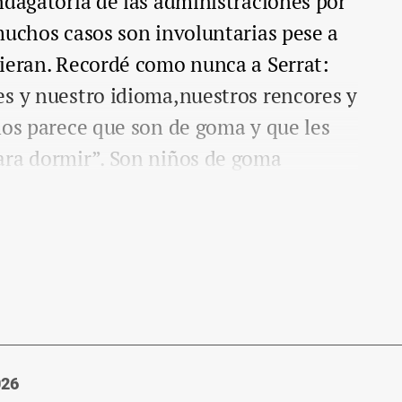
ndagatoria de las administraciones por
muchos casos son involuntarias pese a
uieran. Recordé como nunca a Serrat:
es y nuestro idioma,nuestros rencores y
nos parece que son de goma y que les
ara dormir”. Son niños de goma
026