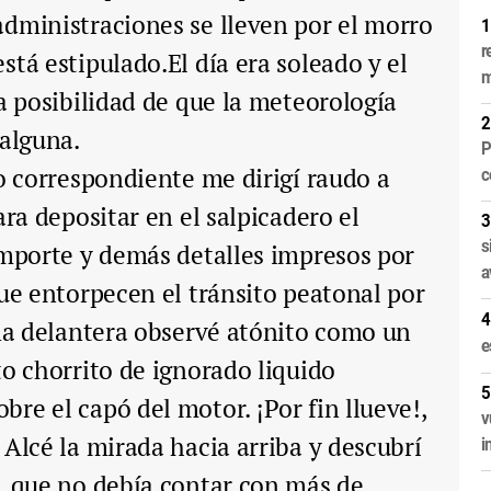
dministraciones se lleven por el morro
r
stá estipulado.El día era soleado y el
m
a posibilidad de que la meteorología
 alguna.
P
o correspondiente me dirigí raudo a
c
ara depositar en el salpicadero el
s
importe y demás detalles impresos por
a
que entorpecen el tránsito peatonal por
una delantera observé atónito como un
e
to chorrito de ignorado liquido
re el capó del motor. ¡Por fin llueve!,
v
 Alcé la mirada hacia arriba y descubrí
i
, que no debía contar con más de