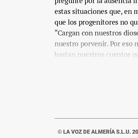
pregunté por la ausencia i
estas situaciones que, en 
que los progenitores no q
“Cargan con nuestros dios
nuestro porvenir. Por eso 
bastan nuestros cuentos p
© LA VOZ DE ALMERÍA S.L.U. 2