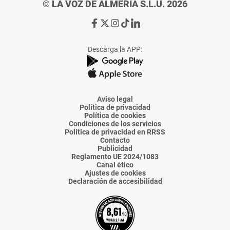
© LA VOZ DE ALMERÍA S.L.U. 2026
Ir
Ir
Ir
Ir
Ir
a
a
a
a
a
Facebook
X
Instagram
TikTok
Linkedin
Descarga la APP:
de
de
de
de
de
La
La
La
La
La
Voz
Voz
Voz
Voz
Voz
de
de
de
de
de
Almería
Almería
Almería
Almería
Almería
Aviso legal
Política de privacidad
Política de cookies
Condiciones de los servicios
Política de privacidad en RRSS
Contacto
Publicidad
Reglamento UE 2024/1083
Canal ético
Ajustes de cookies
Declaración de accesibilidad