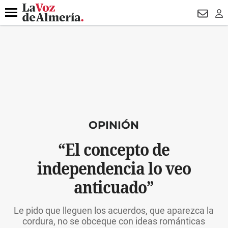
DESTACADO
VOTO FEMENINO
ORGULLO VERA
TRIBUNA
Menú
NEWSL
LO
OPINIÓN
“El concepto de
independencia lo veo
anticuado”
Le pido que lleguen los acuerdos, que aparezca la
cordura, no se obceque con ideas románticas