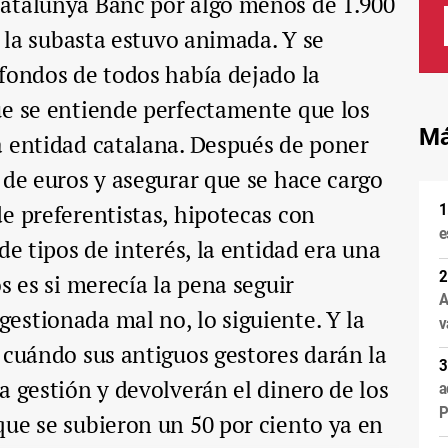
atalunya Banc por algo menos de 1.900
, la subasta estuvo animada. Y se
fondos de todos había dejado la
ue se entiende perfectamente que los
Má
a entidad catalana. Después de poner
 de euros y asegurar que se hace cargo
e preferentistas, hipotecas con
e
de tipos de interés, la entidad era una
s es si merecía la pena seguir
A
stionada mal no, lo siguiente. Y la
v
 cuándo sus antiguos gestores darán la
a gestión y devolverán el dinero de los
a
P
ue se subieron un 50 por ciento ya en