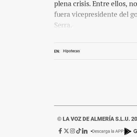
plena crisis. Entre ellos, 
fuera vicepresidente del g
Serra.
Hipotecas
EN:
© LA VOZ DE ALMERÍA S.L.U. 2
Ir
Ir
Ir
Ir
Ir
Descarga la APP: