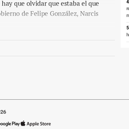
no hay que olvidar que estaba el que
r
obierno de Felipe González, Narcis
m
h
026