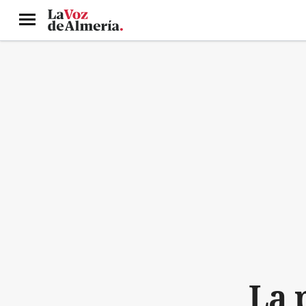
Menú
La 