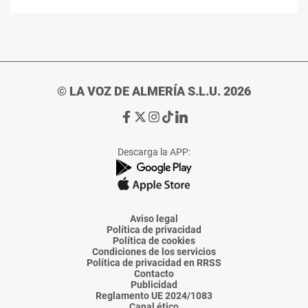
© LA VOZ DE ALMERÍA S.L.U. 2026
Ir
Ir
Ir
Ir
Ir
a
a
a
a
a
Facebook
X
Instagram
TikTok
Linkedin
Descarga la APP:
de
de
de
de
de
La
La
La
La
La
Voz
Voz
Voz
Voz
Voz
de
de
de
de
de
Almería
Almería
Almería
Almería
Almería
Aviso legal
Política de privacidad
Política de cookies
Condiciones de los servicios
Política de privacidad en RRSS
Contacto
Publicidad
Reglamento UE 2024/1083
Canal ético