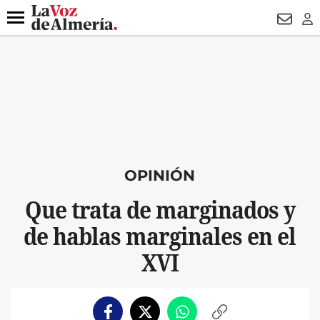
DESTACADO
VOTO FEMENINO
ORGULLO VERA
TRIBUNA
Menú
NEWSL
LO
OPINIÓN
Que trata de marginados y
de hablas marginales en el
XVI
Facebook
Twitter
Whatsapp
Copiar