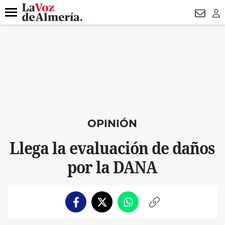
DESTACADO
VOTO FEMENINO
ORGULLO VERA
TRIBUNA
Menú
NEWSL
LO
OPINIÓN
Llega la evaluación de daños
por la DANA
Facebook
Twitter
Whatsapp
Copiar
enlace