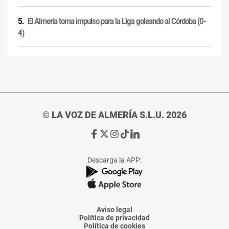
El Almería toma impulso para la Liga goleando al Córdoba (0-
4)
© LA VOZ DE ALMERÍA S.L.U. 2026
Ir
Ir
Ir
Ir
Ir
a
a
a
a
a
Facebook
X
Instagram
TikTok
Linkedin
Descarga la APP:
de
de
de
de
de
La
La
La
La
La
Voz
Voz
Voz
Voz
Voz
de
de
de
de
de
Almería
Almería
Almería
Almería
Almería
Aviso legal
Política de privacidad
Política de cookies