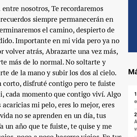
á entre nosotros, Te recordaremos
 recuerdos siempre permanecerán en
terminaremos el camino, despierto de
dido. Importante en mi vida pero ya no
or volver atrás, Abrazarte una vez más,
rte más de lo normal. No soltarte y
Má
rte de la mano y subir los dos al cielo.
corto, disfruté contigo pero te fuiste
ti, cada momento que contigo viví. Algo
e
acaricias mi pelo, eres lo mejor, eres
 vida no se aprenden en un día, tus
A
Ya un año que te fuiste, te quise y me
v
ejos, poco a poco hacerse viejos. En tus