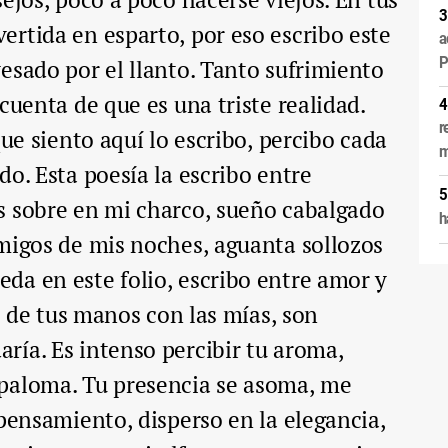
rtida en esparto, por eso escribo este
a
P
esado por el llanto. Tanto sufrimiento
cuenta de que es una triste realidad.
r
que siento aquí lo escribo, percibo cada
m
do. Esta poesía la escribo entre
s sobre en mi charco, sueño cabalgado
h
migos de mis noches, aguanta sollozos
da en este folio, escribo entre amor y
e, de tus manos con las mías, son
ía. Es intenso percibir tu aroma,
paloma. Tu presencia se asoma, me
 pensamiento, disperso en la elegancia,