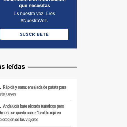
s leídas
Rápida y sana: ensalada de patata para
ste jueves
Andalucía bate récords turísticos pero
lmería se queda con el 'farolillo rojo' en
aloración de los viajeros